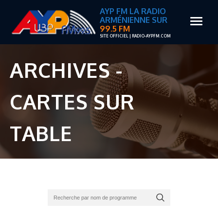
AYP FM LA RADIO
ARMÉNIENNE SUR
99.5 FM
SITE OFFICIEL | RADIO-AYPFM.COM
ARCHIVES -
CARTES SUR
TABLE