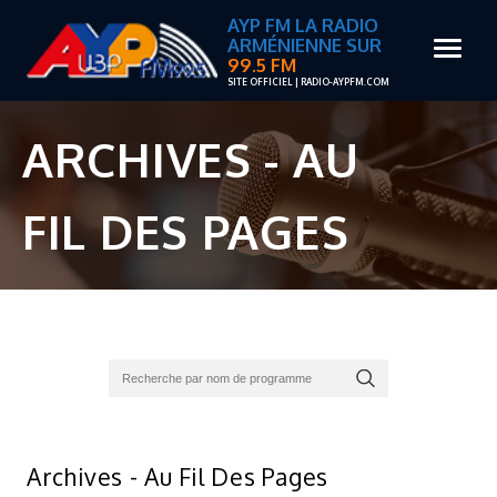
AYP FM LA RADIO
ARMÉNIENNE SUR
99.5 FM
SITE OFFICIEL | RADIO-AYPFM.COM
ARCHIVES - AU
FIL DES PAGES
Archives - Au Fil Des Pages