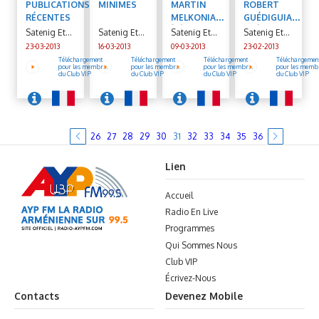
ÉD.
PUBLICATIONS
MINIMES
MARTIN
ROBERT
GARNIER.
RÉCENTES
MELKONIAN,
GUÉDIGUIAN,
À‚Â«
SCÉNARIO
Satenig Et
Satenig Et
Satenig Et
Satenig Et
MAISON
DU FILM À‚Â«
Pérouse
Pérouse
Pérouse
Pérouse
23-03-2013
16-03-2013
09-03-2013
23-02-2013
EXQUISE
LE VOYAGE
Téléchargement
Téléchargement
Téléchargement
Téléchargemen
pour les membre
pour les membre
pour les membre
pour les memb
À‚Â», (LA
EN ARMÉNIE
du Club VIP
du Club VIP
du Club VIP
du Club VIP
FEUILLE DE
À‚Â»
THÉ)
26
27
28
29
30
31
32
33
34
35
36
Lien
Accueil
Radio En Live
Programmes
Qui Sommes Nous
Club VIP
Écrivez-Nous
Contacts
Devenez Mobile