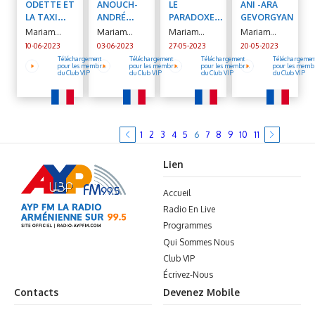
ODETTE ET
ANOUCH-
LE
ANI -ARA
LA TAXI
ANDRÉ
PARADOXE
GEVORGYAN
JAUNE -
MANOUKIAN
D'ANDERSON
Mariam
Mariam
Mariam
Mariam
ISABELLE
- PASCAL
Movsesian
Movsesian
Movsesian
Movsesian
10-06-2023
03-06-2023
27-05-2023
20-05-2023
ARTUS
MANOUKIAN
Téléchargement
Téléchargement
Téléchargement
Téléchargemen
pour les membre
pour les membre
pour les membre
pour les memb
du Club VIP
du Club VIP
du Club VIP
du Club VIP
1
2
3
4
5
6
7
8
9
10
11
Lien
Accueil
Radio En Live
Programmes
Qui Sommes Nous
Club VIP
Écrivez-Nous
Contacts
Devenez Mobile