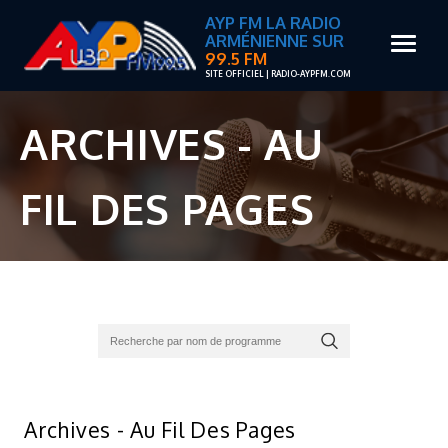
AYP FM LA RADIO
ARMÉNIENNE SUR
99.5 FM
SITE OFFICIEL | RADIO-AYPFM.COM
ARCHIVES - AU
FIL DES PAGES
Archives - Au Fil Des Pages