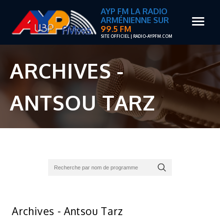
AYP FM LA RADIO
ARMÉNIENNE SUR
99.5 FM
SITE OFFICIEL | RADIO-AYPFM.COM
ARCHIVES -
ANTSOU TARZ
Archives - Antsou Tarz